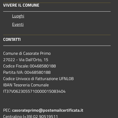
VIVERE IL COMUNE
Luoghi
Eventi
CONTATTI
Comune di Casorate Primo
27022 - Via Dall'Orto, 15
Codice Fiscale: 00468580188
Partita IVA: 00468580188
Codice Univoco di Fatturazione UFNL0B
IBAN Tesoreria Comunale
IT37V0623055710000015083404
PEC:
casorateprimo@postemailcertificata.it
Centralino (+39) 02 90519511