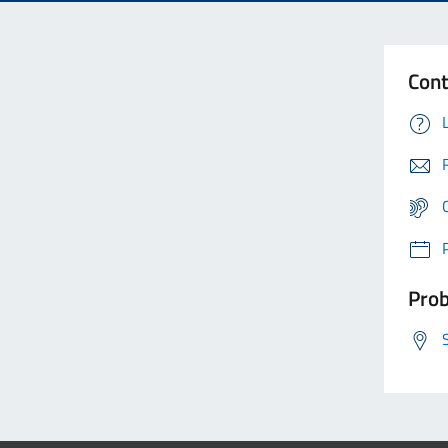
Cont
Prob