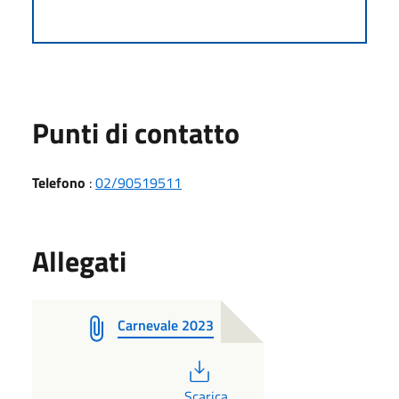
Punti di contatto
Telefono
:
02/90519511
Allegati
Carnevale 2023
PDF
Scarica