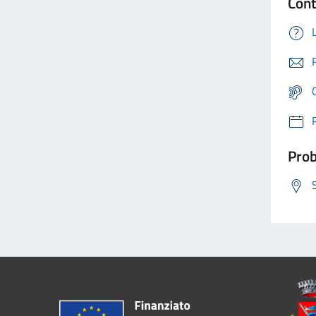
Cont
Prob