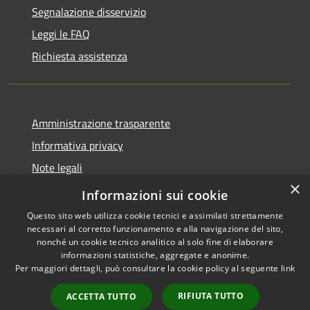
Segnalazione disservizio
Leggi le FAQ
Richiesta assistenza
Amministrazione trasparente
Informativa privacy
Note legali
×
Dichiarazione di accessibilità
Informazioni sui cookie
Questo sito web utilizza cookie tecnici e assimilati strettamente
necessari al corretto funzionamento e alla navigazione del sito,
nonché un cookie tecnico analitico al solo fine di elaborare
informazioni statistiche, aggregate e anonime.
RSS
Copyright © 2026 • Comune di
Per maggiori dettagli, può consultare la cookie policy al seguente
link
Accessibilità
Casorate Primo • Powered by
Privacy
Municipium
Accesso
•
RIFIUTA TUTTO
ACCETTA TUTTO
Cookie