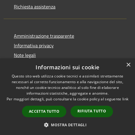
Richiesta assistenza
Amministrazione trasparente
Informativa privacy
Note legali
×
Dichiarazione di accessibilità
Informazioni sui cookie
Questo sito web utilizza cookie tecnici e assimilati strettamente
necessari al corretto funzionamento e alla navigazione del sito,
nonché un cookie tecnico analitico al solo fine di elaborare
informazioni statistiche, aggregate e anonime.
RSS
Copyright © 2026 • Comune di
Per maggiori dettagli, può consultare la cookie policy al seguente
link
Accessibilità
Casorate Primo • Powered by
Privacy
Municipium
Accesso
•
RIFIUTA TUTTO
ACCETTA TUTTO
Cookie
redazione
Mappa del sito
MOSTRA DETTAGLI