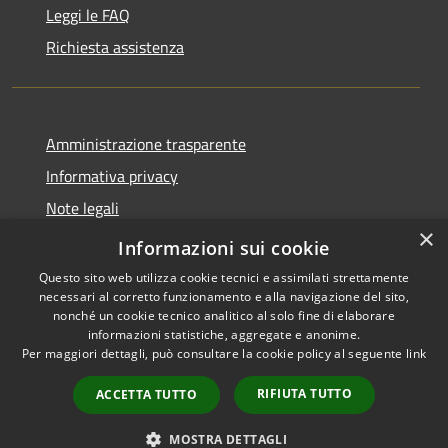
Leggi le FAQ
Richiesta assistenza
Amministrazione trasparente
Informativa privacy
Note legali
×
Dichiarazione di accessibilità
Informazioni sui cookie
Questo sito web utilizza cookie tecnici e assimilati strettamente
necessari al corretto funzionamento e alla navigazione del sito,
nonché un cookie tecnico analitico al solo fine di elaborare
informazioni statistiche, aggregate e anonime.
RSS
Copyright © 2026 • Comune di
Per maggiori dettagli, può consultare la cookie policy al seguente
link
Accessibilità
Casorate Primo • Powered by
Privacy
Municipium
Accesso
•
RIFIUTA TUTTO
ACCETTA TUTTO
Cookie
redazione
Mappa del sito
MOSTRA DETTAGLI