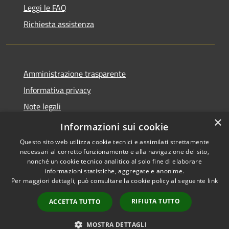
Leggi le FAQ
Richiesta assistenza
Amministrazione trasparente
Informativa privacy
Note legali
×
Dichiarazione di accessibilità
Informazioni sui cookie
Questo sito web utilizza cookie tecnici e assimilati strettamente
necessari al corretto funzionamento e alla navigazione del sito,
nonché un cookie tecnico analitico al solo fine di elaborare
informazioni statistiche, aggregate e anonime.
RSS
Copyright © 2026 • Comune di
Per maggiori dettagli, può consultare la cookie policy al seguente
link
Accessibilità
Casorate Primo • Powered by
Privacy
Municipium
Accesso
•
RIFIUTA TUTTO
ACCETTA TUTTO
Cookie
redazione
Mappa del sito
MOSTRA DETTAGLI