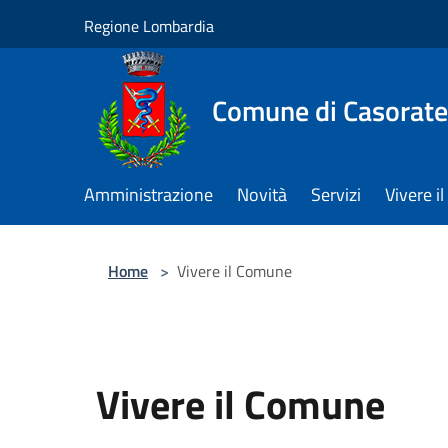
Salta al contenuto principale
Regione Lombardia
Comune di Casorate
Amministrazione
Novità
Servizi
Vivere 
Home
>
Vivere il Comune
Vivere il Comune