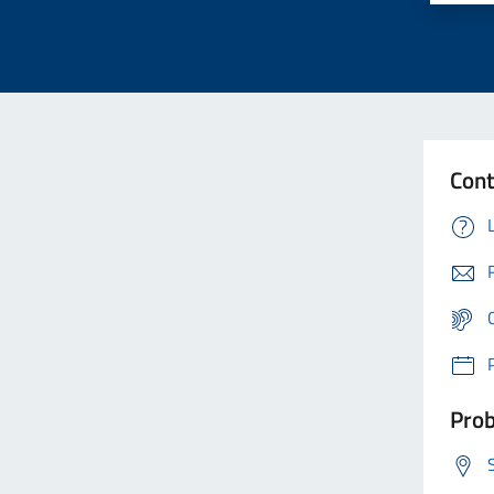
Cont
Prob