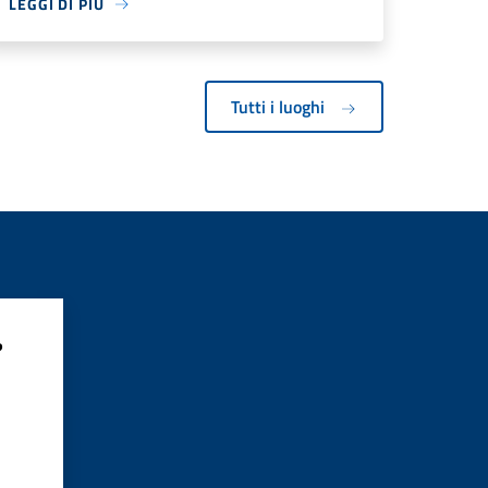
LEGGI DI PIÙ
Tutti i luoghi
?