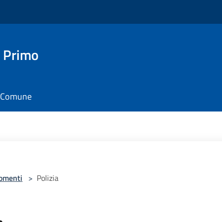
 Primo
il Comune
omenti
>
Polizia