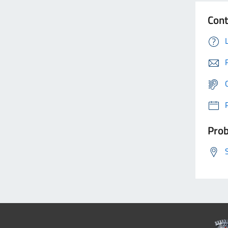
Cont
Prob