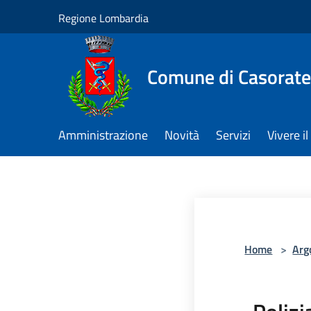
Salta al contenuto principale
Regione Lombardia
Comune di Casorate
Amministrazione
Novità
Servizi
Vivere 
Home
>
Arg