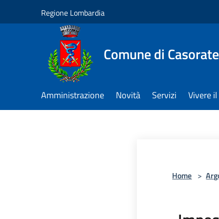
Salta al contenuto principale
Regione Lombardia
Comune di Casorate
Amministrazione
Novità
Servizi
Vivere 
Home
>
Arg