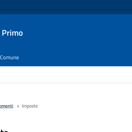
 Primo
il Comune
omenti
>
Imposte