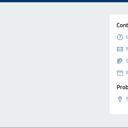
Cont
Prob