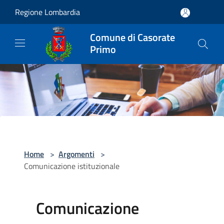
Salta al contenuto principale
Regione Lombardia
Comune di Casorate
Primo
Home
>
Argomenti
>
Comunicazione istituzionale
Comunicazione