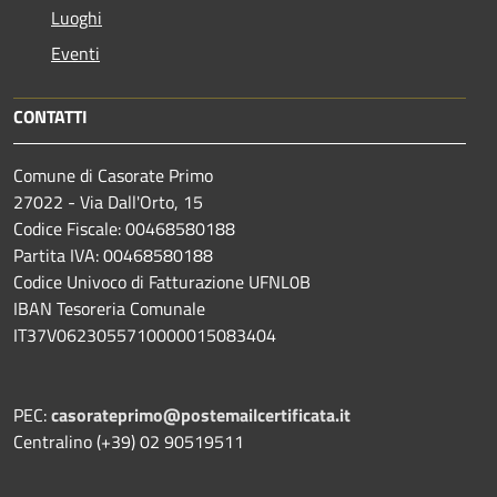
Luoghi
Eventi
CONTATTI
Comune di Casorate Primo
27022 - Via Dall'Orto, 15
Codice Fiscale: 00468580188
Partita IVA: 00468580188
Codice Univoco di Fatturazione UFNL0B
IBAN Tesoreria Comunale
IT37V0623055710000015083404
PEC:
casorateprimo@postemailcertificata.it
Centralino (+39) 02 90519511