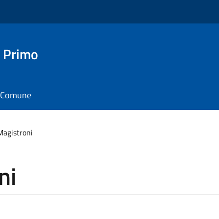
 Primo
il Comune
Magistroni
ni