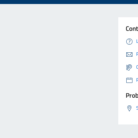
Cont
Prob