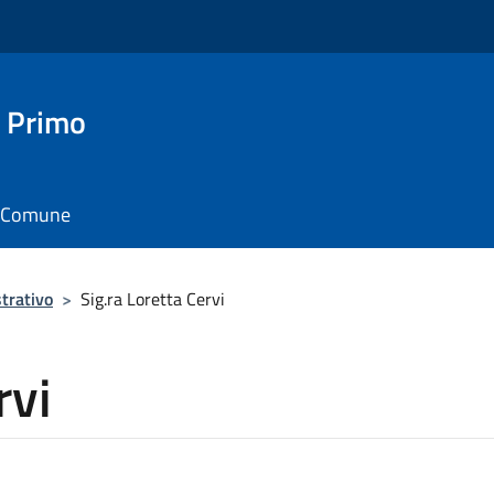
 Primo
il Comune
trativo
>
Sig.ra Loretta Cervi
rvi