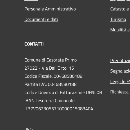
Personale Amministrativo
Catasto e
Documenti e dati
Turismo
Mobilità e
CONTATTI
Comune di Casorate Primo
Prenotaz
27022 - Via Dall'Orto, 15
Segnalazi
Codice Fiscale: 00468580188
Leggi le 
Partita IVA: 00468580188
Richiesta
Codice Univoco di Fatturazione UFNL0B
IBAN Tesoreria Comunale
IT37V0623055710000015083404
PEC: