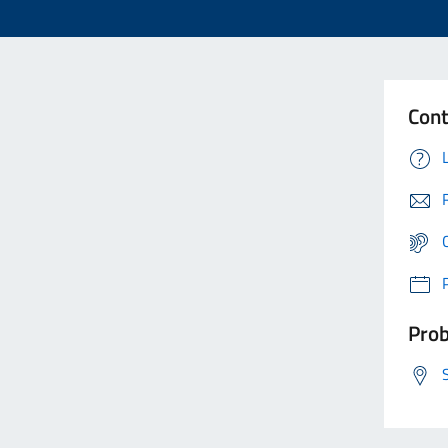
Cont
Prob