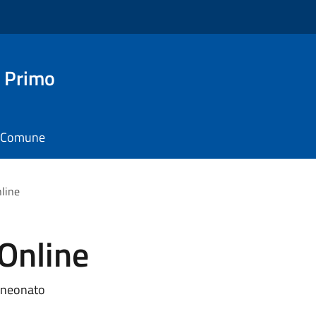
 Primo
il Comune
nline
 Online
l neonato